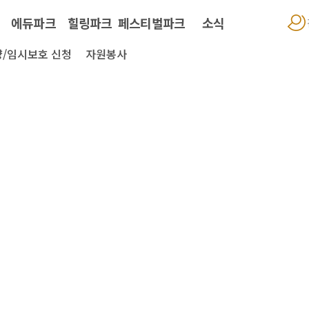
에듀파크
힐링파크
페스티벌파크
소식
/임시보호 신청
자원봉사