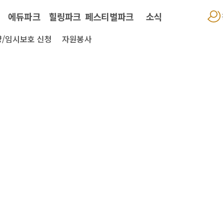
에듀파크
힐링파크
페스티벌파크
소식
/임시보호 신청
자원봉사