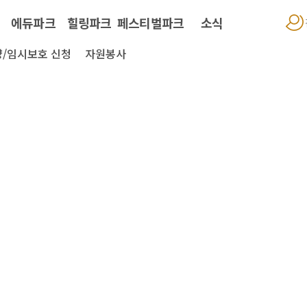
에듀파크
힐링파크
페스티벌파크
소식
/임시보호 신청
자원봉사